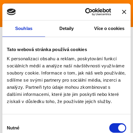
Souhlas
Detaily
Více o cookies
Nášlapy na
Tato webová stránka používá cookies
K personalizaci obsahu a reklam, poskytování funkcí
schody
sociálních médií a analýze naší návštěvnosti využíváme
soubory cookie. Informace o tom, jak náš web používáte,
sdílíme se svými partnery pro sociální média, inzerci a
analýzy. Partneři tyto údaje mohou zkombinovat s
Zde najdete několik vzorů pro představu. Je možné
dalšími informacemi, které jste jim poskytli nebo které
vyrobit i atypické velikosti a tvary z koberců podle
získali v důsledku toho, že používáte jejich služby.
Vašeho výběru.
Výběr
Nutné
souhlasu